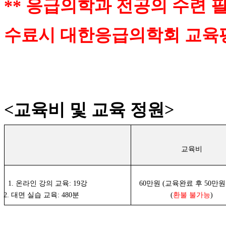
**
응급의학과
전공의 수련 필
수료시 대한응급의학회
교육평
<
교육비 및 교육 정원>
교육비
1.
온라인 강의 교육: 19강
60만원
(
교육완료 후 50만원
2.
대면 실습 교육: 480분
(
환불 불가능
)