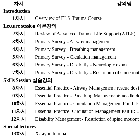
차시
강의명
Introduction
1차시
Overview of ELS-Trauma Course
Lecture session 이론강의
2차시
Review of Advanced Trauma Life Support (ATLS)
3차시
Primary Survey - Airway management
4차시
Primary Survey - Breathing management
5차시
Primary Survey - Ciculation management
6차시
Primary Survey - Disabiltiy - Neurologic exam
7차시
Primary Survey - Disabiltiy - Restriction of spine mo
Skills Session 실습강의
8차시
Essential Practice - Airway Management: rescue devi
9차시
Essential Practice - Breathing Management: needle d
10차시
Essential Practice - Circulation Management Part I: 
11차시
Essential Practice -Circulation Management Part II:
12차시
Disability Management - Restriction of spine motiont
Special lectures
13차시
X-ray in trauma